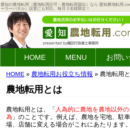
愛知の農地転用（農地転用許可・農地転用届出）なら 愛知農地転用.c
ーラーパネル）設置にも対応。毎月３名様限定！
HOME
MENU
お問い
HOME
»
農地転用お役立ち情報
»
農地転用
農地転用とは
農地転用とは、「
人為的に農地を農地以外
為
」のことです。例えば、農地を宅地、駐車
場、店舗に変える場合がこれにあたります