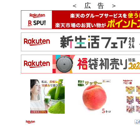
＜ 広 告 ＞