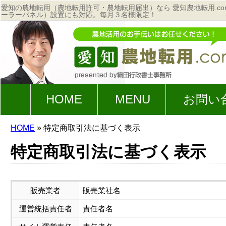
愛知の農地転用（農地転用許可・農地転用届出）なら 愛知農地転用.c
ーラーパネル）設置にも対応。毎月３名様限定！
HOME
MENU
お問い
HOME
»
特定商取引法に基づく表示
特定商取引法に基づく表示
販売業者
販売業社名
運営統括責任者
責任者名